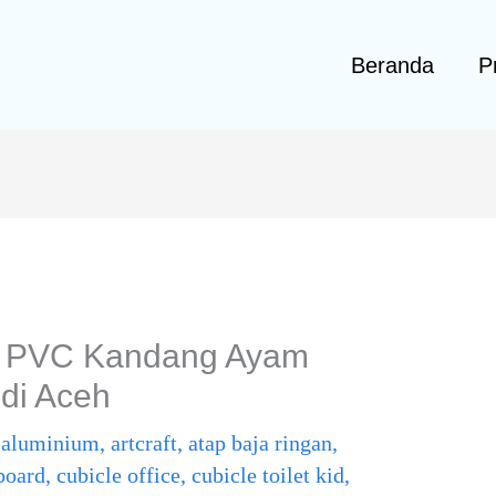
Beranda
Pr
l PVC Kandang Ayam
 di Aceh
,
aluminium
,
artcraft
,
atap baja ringan
,
board
,
cubicle office
,
cubicle toilet kid
,