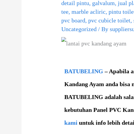
detail pintu
,
galvalum
,
jual p
tee
,
marble acliric
,
pintu toile
pvc board
,
pvc cubicle toilet
,
Uncategorized
/ By
suppliers
BATUBELING
– Apabila 
Kandang Ayam
anda bisa 
BATUBELING adalah sala
kebutuhan
Panel PVC Kan
kami
untuk info lebih deta