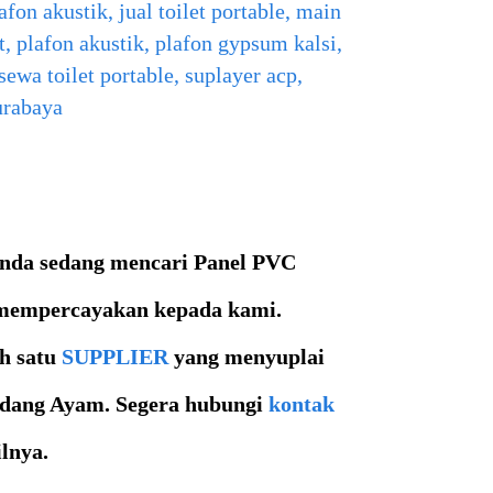
lafon akustik
,
jual toilet portable
,
main
t
,
plafon akustik
,
plafon gypsum kalsi
,
sewa toilet portable
,
suplayer acp
,
urabaya
anda sedang mencari
Panel PVC
mempercayakan kepada kami.
h satu
SUPPLIER
yang menyuplai
dang Ayam.
Segera hubungi
kontak
ilnya.