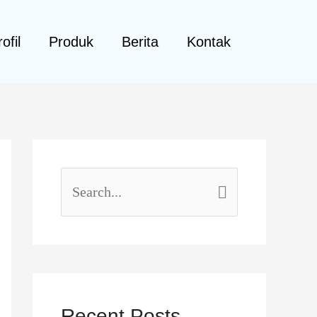
ofil
Produk
Berita
Kontak
S
e
a
r
c
Recent Posts