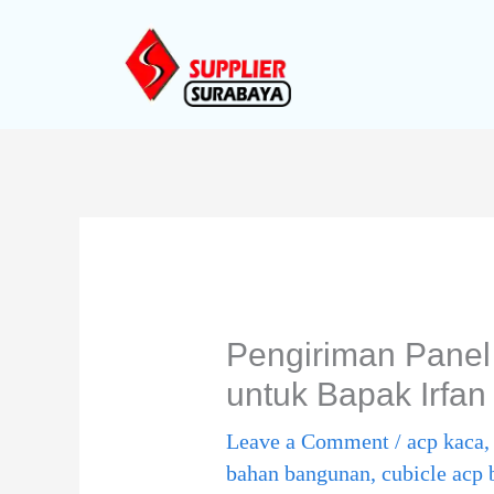
Skip
to
content
Type
Name*
Email*
Website
here..
Pengiriman Pane
untuk Bapak Irfan
Leave a Comment
/
acp kaca
bahan bangunan
,
cubicle acp 