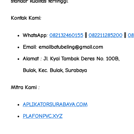
standar kualitas tertinggi.
Kontak Kami:
WhatsApp:
082132460155
||
082211285200
||
08
Email: emailbatubeling@gmail.com
Alamat : Jl. Kyai Tambak Deres No. 100B,
Bulak, Kec. Bulak, Surabaya
Mitra Kami :
APLIKATORSURABAYA.COM
PLAFONPVC.XYZ