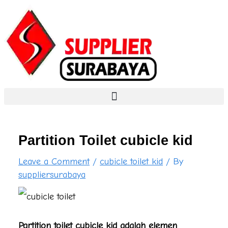
S
Skip
Type
Name*
Email*
Website
e
to
here..
a
content
r
c
h
f
o
Partition Toilet cubicle kid
r
Leave a Comment
/
cubicle toilet kid
/ By
:
suppliersurabaya
Partition toilet cubicle kid adalah elemen