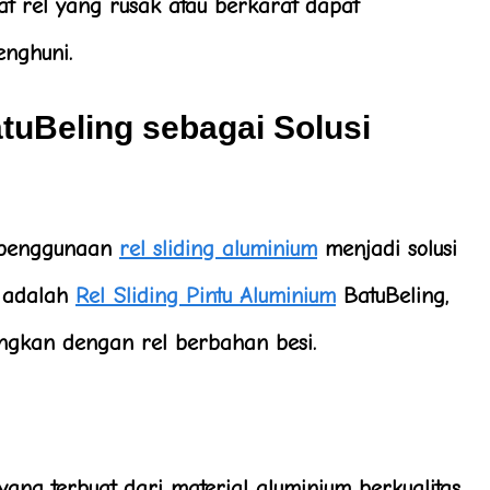
at rel yang rusak atau berkarat dapat
nghuni.
atuBeling sebagai Solusi
, penggunaan
rel sliding aluminium
menjadi solusi
n adalah
Rel Sliding Pintu Aluminium
BatuBeling
,
ngkan dengan rel berbahan besi.
 yang terbuat dari material aluminium berkualitas