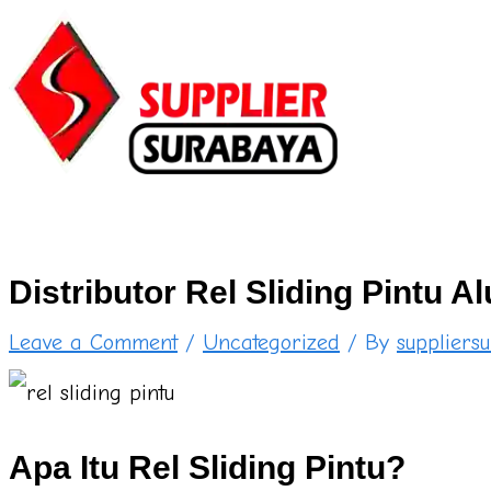
Skip
Type
Name*
Email*
Website
to
here..
content
Distributor Rel Sliding Pintu 
Leave a Comment
/
Uncategorized
/ By
suppliers
Apa Itu Rel Sliding Pintu?