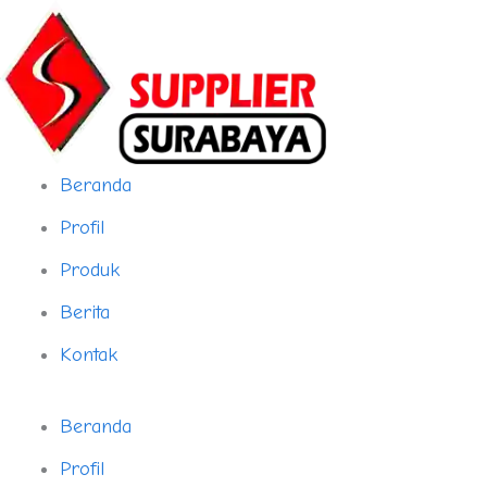
Skip
to
content
Beranda
Profil
Produk
Berita
Kontak
Beranda
Profil