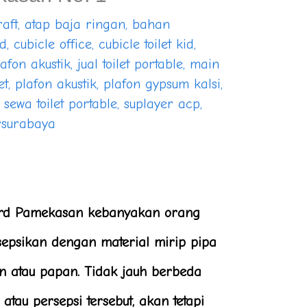
raft
,
atap baja ringan
,
bahan
rd
,
cubicle office
,
cubicle toilet kid
,
lafon akustik
,
jual toilet portable
,
main
et
,
plafon akustik
,
plafon gypsum kalsi
,
,
sewa toilet portable
,
suplayer acp
,
rsurabaya
d Pamekasan kebanyakan orang
psikan dengan material mirip pipa
n atau papan. Tidak jauh berbeda
u persepsi tersebut, akan tetapi