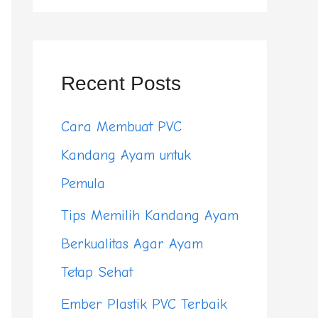
a
r
c
Recent Posts
h
Cara Membuat PVC
f
Kandang Ayam untuk
o
Pemula
r
Tips Memilih Kandang Ayam
:
Berkualitas Agar Ayam
Tetap Sehat
Ember Plastik PVC Terbaik