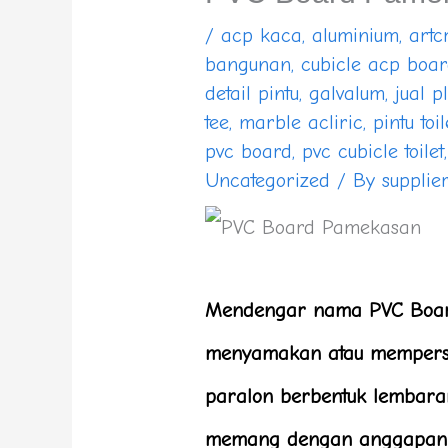
/
acp kaca
,
aluminium
,
artc
bangunan
,
cubicle acp boa
detail pintu
,
galvalum
,
jual p
tee
,
marble acliric
,
pintu toil
pvc board
,
pvc cubicle toilet
Uncategorized
/ By
supplie
Mendengar nama PVC Boar
menyamakan atau memperse
paralon berbentuk lembara
memang dengan anggapan ata