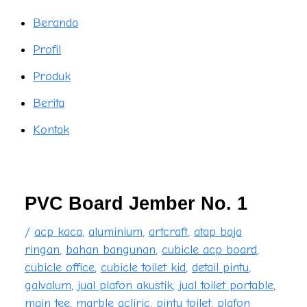
Beranda
Profil
Produk
Berita
Kontak
PVC Board Jember No. 1
/
acp kaca
,
aluminium
,
artcraft
,
atap baja
ringan
,
bahan bangunan
,
cubicle acp board
,
cubicle office
,
cubicle toilet kid
,
detail pintu
,
galvalum
,
jual plafon akustik
,
jual toilet portable
,
main tee
,
marble acliric
,
pintu toilet
,
plafon