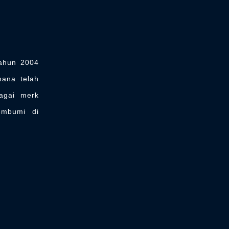
ahun 2004
mana telah
agai merk
embumi di