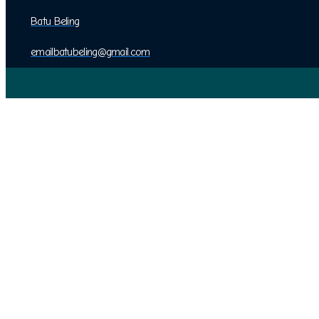
Batu Beling
emailbatubeling@gmail.com