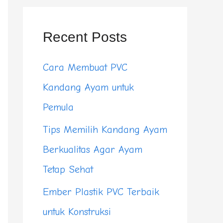
r
c
Recent Posts
h
Cara Membuat PVC
f
Kandang Ayam untuk
o
Pemula
r
Tips Memilih Kandang Ayam
:
Berkualitas Agar Ayam
Tetap Sehat
Ember Plastik PVC Terbaik
untuk Konstruksi