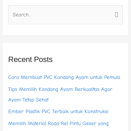
S
e
a
r
Recent Posts
c
h
Cara Membuat PVC Kandang Ayam untuk Pemula
f
Tips Memilih Kandang Ayam Berkualitas Agar
o
Ayam Tetap Sehat
r
:
Ember Plastik PVC Terbaik untuk Konstruksi
Memilih Material Roda Rel Pintu Geser yang