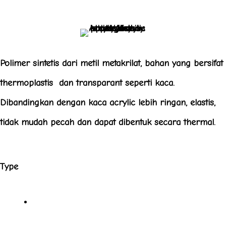
a
a
a
p
p
p
p
p
p
Polimer sintetis dari metil metakrilat, bahan yang bersifat
thermoplastis dan transparant seperti kaca.
Dibandingkan dengan kaca acrylic lebih ringan, elastis,
tidak mudah pecah dan dapat dibentuk secara thermal.
Type
Solid