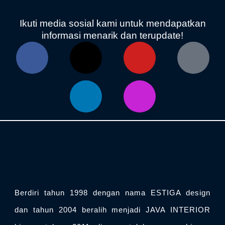
Ikuti media sosial kami untuk mendapatkan
informasi menarik dan terupdate!
F
X
L
Y
I
T
a
-
i
o
n
i
c
t
n
u
s
k
e
w
k
t
t
t
b
i
e
u
a
o
o
t
d
b
g
k
o
t
i
e
r
k
e
n
a
r
m
Berdiri tahun 1998 dengan nama ESTIGA design
dan tahun 2004 beralih menjadi JAVA INTERIOR