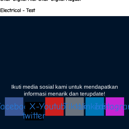
Electrical - Test
Ikuti media sosial kami untuk mendapatkan
informasi menarik dan terupdate!
acebook
X-
Youtube
Tiktok
Linkedin
Instagr
twitter